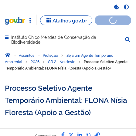
Instituto Chico Mendes de Conservação da
Abrir menu principal de navegação
Biodiversidade
Você está aqui:
Página Inicial
Assuntos
Proteção
Seja um Agente Temporário
Ambiental
2026
GR 2 - Nordeste
Processo Seletivo Agente
Temporário Ambiental: FLONA Nísia Floresta (Apoio a Gestão)
Processo Seletivo Agente
Temporário Ambiental: FLONA Nísia
Floresta (Apoio a Gestão)
Compartilhe por Facebook
Compartilhe por Twitter
Compartilhe por Lin
Compartilhe por
link para Copi
Compartilhe: