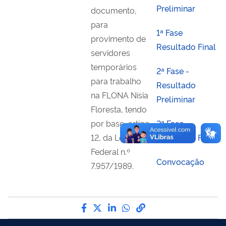
Preliminar
documento,
para
1ª Fase
provimento de
Resultado Final
servidores
temporários
2ª Fase -
para trabalho
Resultado
na FLONA Nísia
Preliminar
Floresta, tendo
por base, artigo
2ª Fase -
12, da Lei
Resultado Final
Federal n.º
Convocação
7.957/1989.
Compartilhe por Facebook
Compartilhe por Twitter
Compartilhe por LinkedI
Compartilhe por Wha
link para Copiar pa