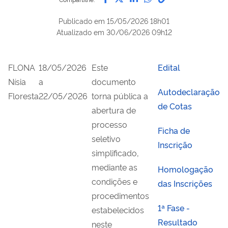
Publicado em
15/05/2026 18h01
Atualizado em
30/06/2026 09h12
FLONA
18/05/2026
Este
Edital
Nísia
a
documento
Autodeclaração
Floresta
22/05/2026
torna pública a
de Cotas
abertura de
processo
Ficha de
seletivo
Inscrição
simplificado,
mediante as
Homologação
condições e
das Inscrições
procedimentos
1ª Fase -
estabelecidos
Resultado
neste