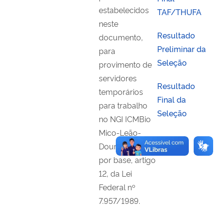
estabelecidos
TAF/THUFA
neste
Resultado
documento,
Preliminar da
para
Seleção
provimento de
servidores
Resultado
temporários
Final da
para trabalho
Seleção
no NGI ICMBio
Mico-Leão-
Dourado, tendo
por base, artigo
12, da Lei
Federal nº
7.957/1989.