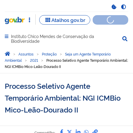
Instituto Chico Mendes de Conservação da
Abrir menu principal de navegação
Biodiversidade
Você está aqui:
Página Inicial
Assuntos
Proteção
Seja um Agente Temporário
Ambiental
2021
Processo Seletivo Agente Temporário Ambiental:
NGI ICMBio Mico-Leão-Dourado II
Processo Seletivo Agente
Temporário Ambiental: NGI ICMBio
Mico-Leão-Dourado II
Compartilhe por Facebook
Compartilhe por Twitter
Compartilhe por Lin
Compartilhe por
link para Copi
Compartilhe: