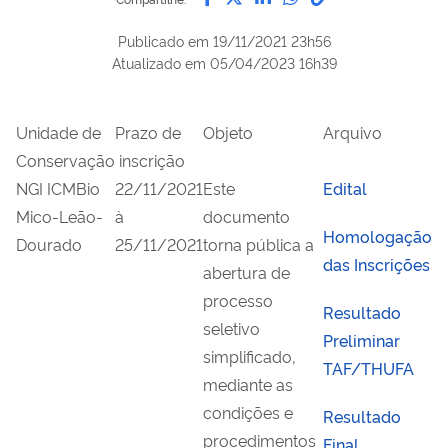
Publicado em
19/11/2021 23h56
Atualizado em
05/04/2023 16h39
Unidade de
Prazo de
Objeto
Arquivo
Conservação
inscrição
NGI ICMBio
22/11/2021
Este
Edital
Mico-Leão-
à
documento
Homologação
Dourado
25/11/2021
torna pública a
das Inscrições
abertura de
processo
Resultado
seletivo
Preliminar
simplificado,
TAF/THUFA
mediante as
condições e
Resultado
procedimentos
Final