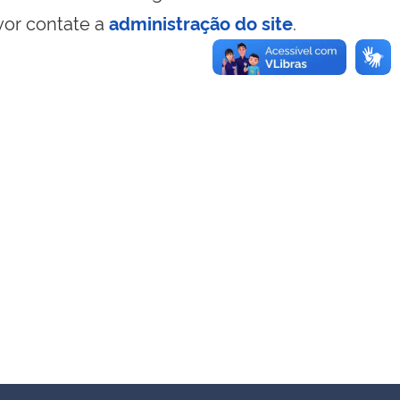
vor contate a
administração do site
.