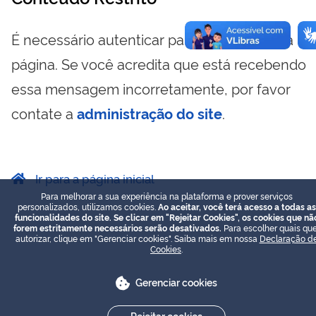
É necessário autenticar para visualizar essa
página. Se você acredita que está recebendo
essa mensagem incorretamente, por favor
contate a
administração do site
.
Ir para a página inicial
Para melhorar a sua experiência na plataforma e prover serviços
personalizados, utilizamos cookies.
Ao aceitar, você terá acesso a todas as
funcionalidades do site. Se clicar em "Rejeitar Cookies", os cookies que nã
forem estritamente necessários serão desativados.
Para escolher quais que
autorizar, clique em "Gerenciar cookies". Saiba mais em nossa
Declaração d
Cookies
.
Gerenciar cookies
Rejeitar cookies