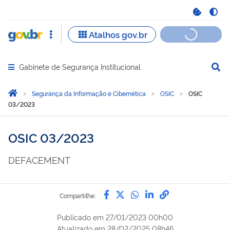
Gabinete de Segurança Institucional
Abrir menu principal de navegação
Você está aqui:
Página Inicial
Segurança da Informação e Cibernética
OSIC
OSIC
03/2023
OSIC 03/2023
DEFACEMENTㅤㅤㅤㅤㅤㅤㅤㅤㅤㅤㅤㅤㅤㅤㅤㅤㅤㅤㅤㅤㅤㅤㅤㅤㅤㅤㅤㅤㅤㅤㅤㅤㅤㅤㅤㅤㅤㅤ
Compartilhe por Facebook
Compartilhe por Twitter
Compartilhe por Wh
Compartilhe por 
link para Copi
Compartilhe:
Publicado em
27/01/2023 00h00
Atualizado em
28/02/2025 08h46