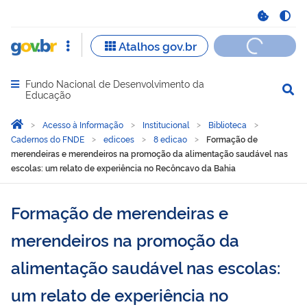
Fundo Nacional de Desenvolvimento da
Abrir menu principal de navegação
Educação
Você está aqui:
Página Inicial
Acesso à Informação
Institucional
Biblioteca
Cadernos do FNDE
edicoes
8 edicao
Formação de
merendeiras e merendeiros na promoção da alimentação saudável nas
escolas: um relato de experiência no Recôncavo da Bahia
Formação de merendeiras e
merendeiros na promoção da
alimentação saudável nas escolas:
um relato de experiência no