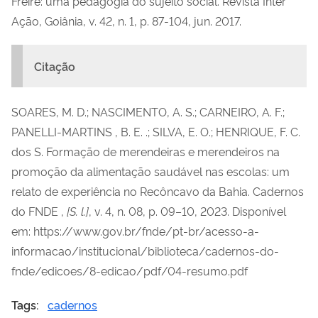
Freire: uma pedagogia do sujeito social. Revista Inter
Ação, Goiânia, v. 42, n. 1, p. 87-104, jun. 2017.
Citação
SOARES, M. D.; NASCIMENTO, A. S.; CARNEIRO, A. F.;
PANELLI-MARTINS , B. E. .; SILVA, E. O.; HENRIQUE, F. C.
dos S. Formação de merendeiras e merendeiros na
promoção da alimentação saudável nas escolas: um
relato de experiência no Recôncavo da Bahia.
Cadernos
do FNDE
,
[S. l.]
, v. 4, n. 08, p. 09–10, 2023. Disponível
em: https://www.gov.br/fnde/pt-br/acesso-a-
informacao/institucional/biblioteca/cadernos-do-
fnde/edicoes/8-edicao/pdf/04-resumo.pdf
Tags:
cadernos