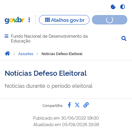
Fundo Nacional de Desenvolvimento da
Abrir menu principal de navegação
Educação
Você está aqui:
Página Inicial
Assuntos
Notícias Defeso Eleitoral
Notícias Defeso Eleitoral
Notícias durante o período eleitoral
Compartilhe por Faceb
Compartilhe por Twi
link para Copiar 
Compartilhe:
Publicado em
30/06/2022 19h30
Atualizado em
05/08/2026 11h39