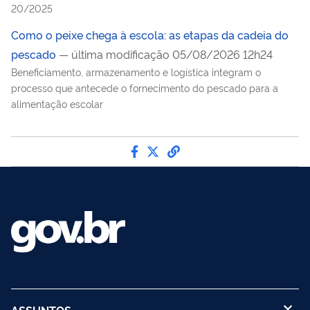
20/2025
Como o peixe chega à escola: as etapas da cadeia do
pescado
— última modificação 05/08/2026 12h24
Beneficiamento, armazenamento e logística integram o
processo que antecede o fornecimento do pescado para a
alimentação escolar
Compartilhe por Facebook
Compartilhe por Twitter
link para Copiar para 