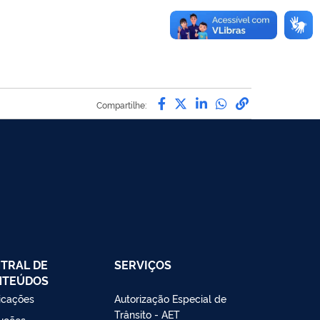
Compartilhe por Facebo
Compartilhe por Twit
Compartilhe por L
Compartilhe p
link para C
Compartilhe:
TRAL DE
SERVIÇOS
NTEÚDOS
icações
Autorização Especial de
Trânsito - AET
ruções