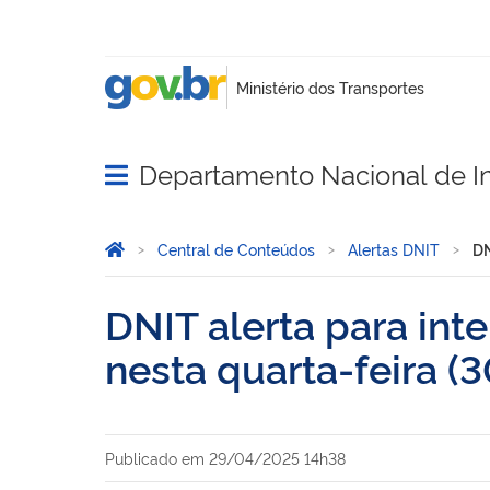
Departamento Nacional de In
Abrir menu principal de navegação
Você está aqui:
Página Inicial
Central de Conteúdos
Alertas DNIT
DN
DNIT alerta para int
nesta quarta-feira (3
Publicado em
29/04/2025 14h38