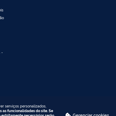
is
ção
 -
er serviços personalizados,
s as funcionalidades do site. Se
Gerenciar cookies
m estritamente necessários serão