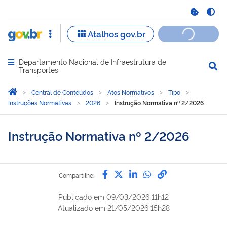
Departamento Nacional de Infraestrutura de
Abrir menu principal de navegação
Transportes
Você está aqui:
Página Inicial
Central de Conteúdos
Atos Normativos
Tipo
Instruções Normativas
2026
Instrução Normativa nº 2/2026
Instrução Normativa nº 2/2026
Compartilhe por Facebook
Compartilhe por Twitter
Compartilhe por Lin
Compartilhe por
link para Copi
Compartilhe:
Publicado em
09/03/2026 11h12
Atualizado em
21/05/2026 15h28