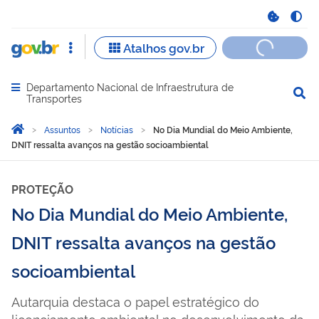
Departamento Nacional de Infraestrutura de
Abrir menu principal de navegação
Transportes
Você está aqui:
Página Inicial
Assuntos
Notícias
No Dia Mundial do Meio Ambiente,
DNIT ressalta avanços na gestão socioambiental
PROTEÇÃO
No Dia Mundial do Meio Ambiente,
DNIT ressalta avanços na gestão
socioambiental
Autarquia destaca o papel estratégico do
licenciamento ambiental no desenvolvimento da