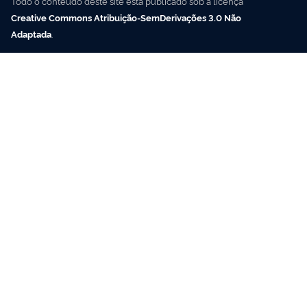
Todo o conteúdo deste site está publicado sob a licença
Creative Commons Atribuição-SemDerivações 3.0 Não
Adaptada
.