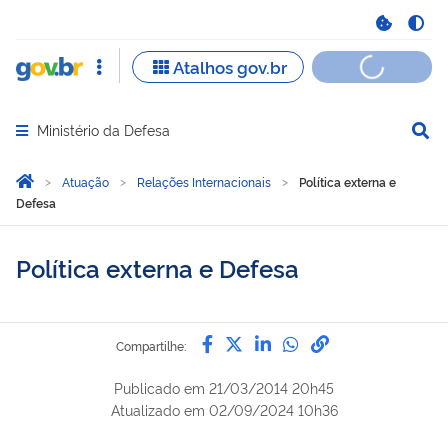
Ministério da Defesa
Abrir menu principal de navegação
Você está aqui:
Página Inicial
Atuação
Relações Internacionais
Política externa e
Defesa
Política externa e Defesa
Compartilhe por Facebook
Compartilhe por Twitter
Compartilhe por Lin
Compartilhe por
link para Copi
Compartilhe:
Publicado em
21/03/2014 20h45
Atualizado em
02/09/2024 10h36