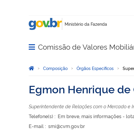
Comissão de Valores Mobiliá
Abrir menu principal de navegação
Você está aqui:
Página Inicial
Composição
Órgãos Específicos
Super
Egmon Henrique de O
Superintendente de Relações com o Mercado e I
Telefone(s)
:
Em breve, mais informações - lot
E-mail
:
smi@cvm.gov.br