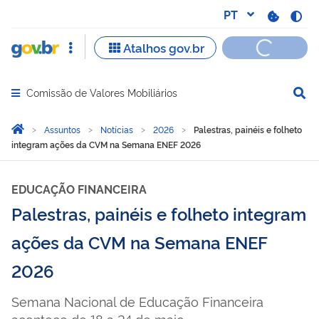
Comissão de Valores Mobiliários
Abrir menu principal de navegação
Você está aqui:
Página Inicial
Assuntos
Notícias
2026
Palestras, painéis e folheto
integram ações da CVM na Semana ENEF 2026
EDUCAÇÃO FINANCEIRA
Palestras, painéis e folheto integram
ações da CVM na Semana ENEF
2026
Semana Nacional de Educação Financeira
acontece de 18 a 24 de maio