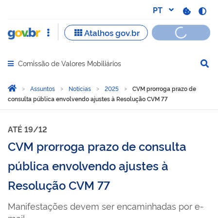
Comissão de Valores Mobiliários
Abrir menu principal de navegação
Você está aqui:
Página Inicial
Assuntos
Notícias
2025
CVM prorroga prazo de
consulta pública envolvendo ajustes à Resolução CVM 77
ATÉ 19/12
CVM prorroga prazo de consulta
pública envolvendo ajustes à
Resolução CVM 77
Manifestações devem ser encaminhadas por e-
mail