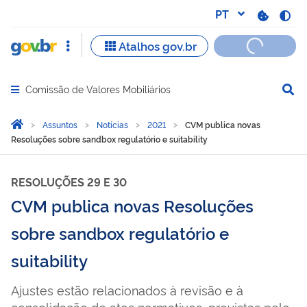
Comissão de Valores Mobiliários
Abrir menu principal de navegação
Você está aqui:
Página Inicial
Assuntos
Notícias
2021
CVM publica novas
Resoluções sobre sandbox regulatório e suitability
RESOLUÇÕES 29 E 30
CVM publica novas Resoluções
sobre sandbox regulatório e
suitability
Ajustes estão relacionados à revisão e à
consolidação de atos normativos, previstas pelo