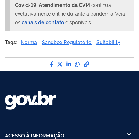
Covid-19: Atendimento da CVM
continua
exclusivamente online durante a pandemia. Veja
os
canais de contato
disponíveis.
Tags:
Norma
Sandbox Regulatório
Suitability
Compartilhe por Facebook
Compartilhe por Twitter
Compartilhe por LinkedI
Compartilhe por Wha
link para Copiar pa
ACESSO À INFORMAÇÃO