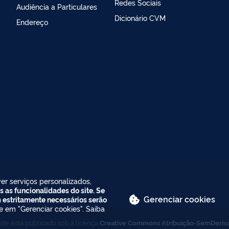
Redes Sociais
Audiência a Particulares
Dicionário CVM
Endereço
er serviços personalizados,
s as funcionalidades do site. Se
Gerenciar cookies
m estritamente necessários serão
ue em "Gerenciar cookies". Saiba
ite está publicado sob a licença
Creative Commons Atribuição-SemDeriv