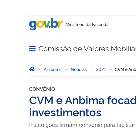
Comissão de Valores Mobiliá
Abrir menu principal de navegação
Você está aqui:
Página Inicial
Assuntos
Notícias
2021
CVM e Anbi
CONVÊNIO
CVM e Anbima focada
investimentos
Instituições firmam convênio para facili