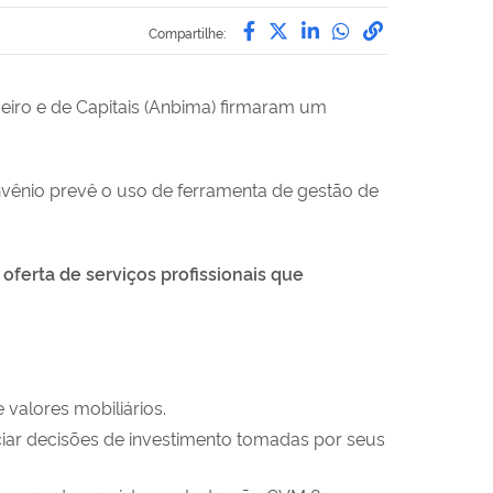
Compartilhe por Facebo
Compartilhe por Twit
Compartilhe por L
Compartilhe p
link para C
Compartilhe:
eiro e de Capitais (Anbima) firmaram um
nvênio prevê o uso de ferramenta de gestão de
oferta de serviços profissionais que
valores mobiliários.
iar decisões de investimento tomadas por seus