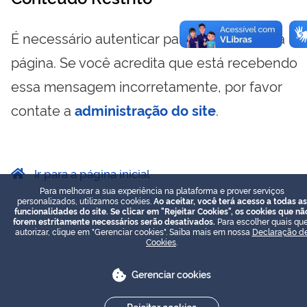
É necessário autenticar para visualizar essa
página. Se você acredita que está recebendo
essa mensagem incorretamente, por favor
contate a
administração do site
.
Ir para a página inicial
Para melhorar a sua experiência na plataforma e prover serviços
personalizados, utilizamos cookies.
Ao aceitar, você terá acesso a todas as
funcionalidades do site. Se clicar em "Rejeitar Cookies", os cookies que nã
forem estritamente necessários serão desativados.
Para escolher quais que
autorizar, clique em "Gerenciar cookies". Saiba mais em nossa
Declaração d
Cookies
.
Gerenciar cookies
Rejeitar cookies