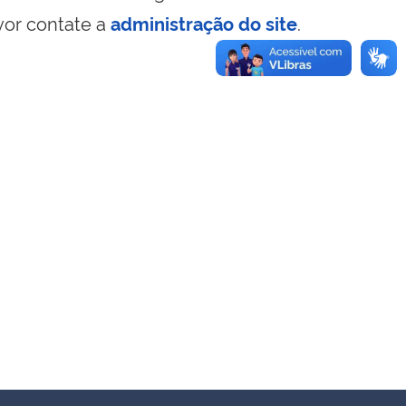
vor contate a
administração do site
.