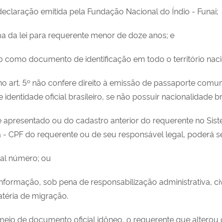
u declaração emitida pela Fundação Nacional do Índio - Funai;
ma da lei para requerente menor de doze anos; e
 como documento de identificação em todo o território naci
o art. 5º não confere direito à emissão de passaporte comum
 identidade oficial brasileiro, se não possuir nacionalidade bra
e apresentado ou do cadastro anterior do requerente no Sis
- CPF do requerente ou de seu responsável legal, poderá ser
tal número; ou
informação, sob pena de responsabilização administrativa, c
atéria de migração.
meio de documento oficial idôneo, o requerente que alterou