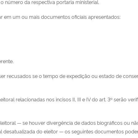
 número da respectiva portaria ministerial.
star em um ou mais documentos oficiais apresentados:
erente.
er recusados se o tempo de expedição ou estado de conserv
leitoral relacionadas nos incisos II, III e IV do art. 3º serão
eleitoral — se houver divergência de dados biográficos ou não
al desatualizada do eleitor — os seguintes documentos poder