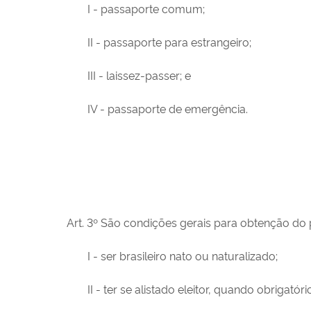
I - passaporte comum;
II - passaporte para estrangeiro;
III - laissez-passer; e
IV - passaporte de emergência.
Art. 3º São condições gerais para obtenção d
I - ser brasileiro nato ou naturalizado;
II - ter se alistado eleitor, quando obrigatóri