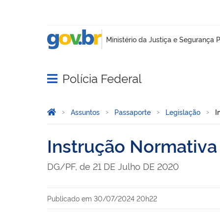
Polícia Federal
Abrir menu principal de navegação
Você está aqui:
Página Inicial
Assuntos
Passaporte
Legislação
I
Instrução Normativ
DG/PF, de 21 DE Julho DE 2020
Publicado em
30/07/2024 20h22