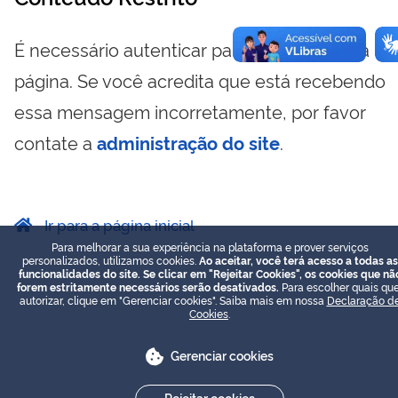
É necessário autenticar para visualizar essa
página. Se você acredita que está recebendo
essa mensagem incorretamente, por favor
contate a
administração do site
.
Ir para a página inicial
Para melhorar a sua experiência na plataforma e prover serviços
personalizados, utilizamos cookies.
Ao aceitar, você terá acesso a todas as
funcionalidades do site. Se clicar em "Rejeitar Cookies", os cookies que nã
forem estritamente necessários serão desativados.
Para escolher quais que
autorizar, clique em "Gerenciar cookies". Saiba mais em nossa
Declaração d
Cookies
.
Gerenciar cookies
Rejeitar cookies