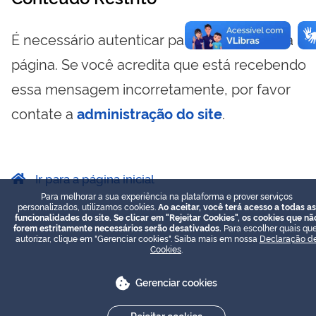
É necessário autenticar para visualizar essa
página. Se você acredita que está recebendo
essa mensagem incorretamente, por favor
contate a
administração do site
.
Ir para a página inicial
Para melhorar a sua experiência na plataforma e prover serviços
personalizados, utilizamos cookies.
Ao aceitar, você terá acesso a todas as
funcionalidades do site. Se clicar em "Rejeitar Cookies", os cookies que nã
forem estritamente necessários serão desativados.
Para escolher quais que
autorizar, clique em "Gerenciar cookies". Saiba mais em nossa
Declaração d
Cookies
.
Gerenciar cookies
Rejeitar cookies