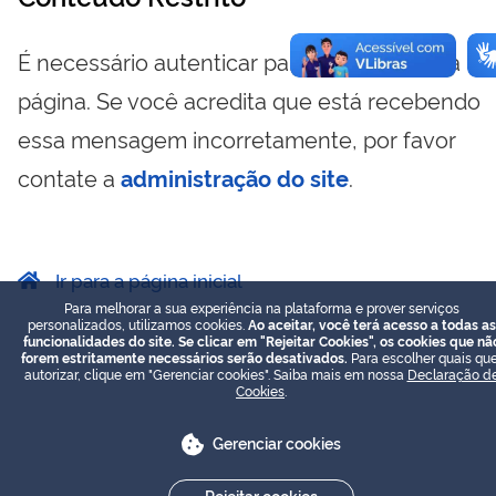
É necessário autenticar para visualizar essa
página. Se você acredita que está recebendo
essa mensagem incorretamente, por favor
contate a
administração do site
.
Ir para a página inicial
Para melhorar a sua experiência na plataforma e prover serviços
personalizados, utilizamos cookies.
Ao aceitar, você terá acesso a todas as
funcionalidades do site. Se clicar em "Rejeitar Cookies", os cookies que nã
forem estritamente necessários serão desativados.
Para escolher quais que
autorizar, clique em "Gerenciar cookies". Saiba mais em nossa
Declaração d
Cookies
.
Gerenciar cookies
Rejeitar cookies