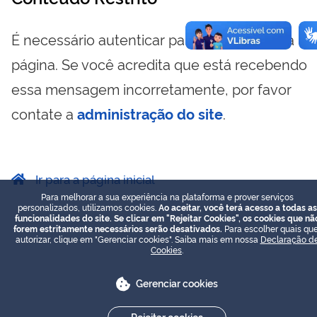
É necessário autenticar para visualizar essa
página. Se você acredita que está recebendo
essa mensagem incorretamente, por favor
contate a
administração do site
.
Ir para a página inicial
Para melhorar a sua experiência na plataforma e prover serviços
personalizados, utilizamos cookies.
Ao aceitar, você terá acesso a todas as
funcionalidades do site. Se clicar em "Rejeitar Cookies", os cookies que nã
forem estritamente necessários serão desativados.
Para escolher quais que
autorizar, clique em "Gerenciar cookies". Saiba mais em nossa
Declaração d
Cookies
.
Gerenciar cookies
Rejeitar cookies