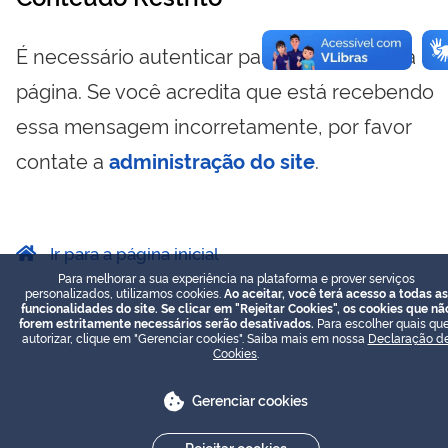
É necessário autenticar para visualizar essa
página. Se você acredita que está recebendo
essa mensagem incorretamente, por favor
contate a
administração do site
.
Ir para a página inicial
Para melhorar a sua experiência na plataforma e prover serviços
personalizados, utilizamos cookies.
Ao aceitar, você terá acesso a todas as
funcionalidades do site. Se clicar em "Rejeitar Cookies", os cookies que nã
forem estritamente necessários serão desativados.
Para escolher quais que
autorizar, clique em "Gerenciar cookies". Saiba mais em nossa
Declaração d
Cookies
.
Gerenciar cookies
Rejeitar cookies