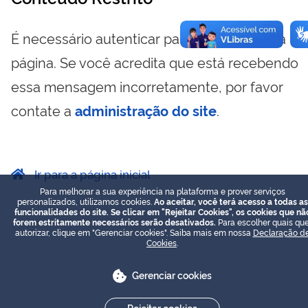
É necessário autenticar para visualizar essa
página. Se você acredita que está recebendo
essa mensagem incorretamente, por favor
contate a
administração do site
.
Ir para a página inicial
Para melhorar a sua experiência na plataforma e prover serviços
personalizados, utilizamos cookies.
Ao aceitar, você terá acesso a todas as
funcionalidades do site. Se clicar em "Rejeitar Cookies", os cookies que nã
forem estritamente necessários serão desativados.
Para escolher quais que
autorizar, clique em "Gerenciar cookies". Saiba mais em nossa
Declaração d
Cookies
.
Gerenciar cookies
Rejeitar cookies