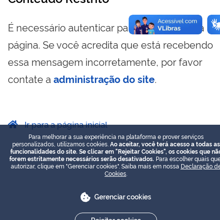
É necessário autenticar para visualizar essa
página. Se você acredita que está recebendo
essa mensagem incorretamente, por favor
contate a
administração do site
.
Ir para a página inicial
Para melhorar a sua experiência na plataforma e prover serviços
personalizados, utilizamos cookies.
Ao aceitar, você terá acesso a todas as
funcionalidades do site. Se clicar em "Rejeitar Cookies", os cookies que nã
forem estritamente necessários serão desativados.
Para escolher quais que
autorizar, clique em "Gerenciar cookies". Saiba mais em nossa
Declaração d
Cookies
.
Gerenciar cookies
Rejeitar cookies