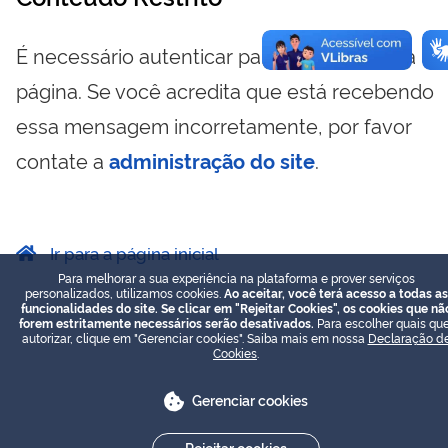
É necessário autenticar para visualizar essa
página. Se você acredita que está recebendo
essa mensagem incorretamente, por favor
contate a
administração do site
.
Ir para a página inicial
Para melhorar a sua experiência na plataforma e prover serviços
personalizados, utilizamos cookies.
Ao aceitar, você terá acesso a todas as
funcionalidades do site. Se clicar em "Rejeitar Cookies", os cookies que nã
forem estritamente necessários serão desativados.
Para escolher quais que
autorizar, clique em "Gerenciar cookies". Saiba mais em nossa
Declaração d
Cookies
.
Gerenciar cookies
Rejeitar cookies