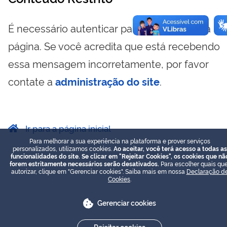
É necessário autenticar para visualizar essa
página. Se você acredita que está recebendo
essa mensagem incorretamente, por favor
contate a
administração do site
.
Ir para a página inicial
Para melhorar a sua experiência na plataforma e prover serviços
personalizados, utilizamos cookies.
Ao aceitar, você terá acesso a todas as
funcionalidades do site. Se clicar em "Rejeitar Cookies", os cookies que nã
forem estritamente necessários serão desativados.
Para escolher quais que
autorizar, clique em "Gerenciar cookies". Saiba mais em nossa
Declaração d
Cookies
.
Gerenciar cookies
Rejeitar cookies