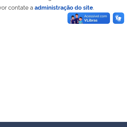
vor contate a
administração do site
.