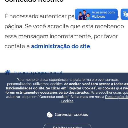
É necessário autenticar para visualizar essa
página. Se você acredita que está recebendo
essa mensagem incorretamente, por favor
contate a
administração do site
.
Ir para a página inicial
Para melhorar a sua experiência na plataforma e prover serviços
personalizados, utilizamos cookies.
Ao aceitar, você terá acesso a todas as
funcionalidades do site. Se clicar em "Rejeitar Cookies", os cookies que nã
forem estritamente necessários serão desativados.
Para escolher quais que
autorizar, clique em "Gerenciar cookies". Saiba mais em nossa
Declaração d
Cookies
.
Gerenciar cookies
Rejeitar cookies