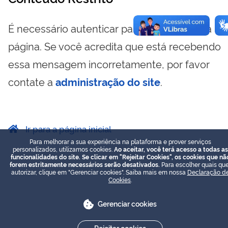
É necessário autenticar para visualizar essa
página. Se você acredita que está recebendo
essa mensagem incorretamente, por favor
contate a
administração do site
.
Ir para a página inicial
Para melhorar a sua experiência na plataforma e prover serviços
personalizados, utilizamos cookies.
Ao aceitar, você terá acesso a todas as
funcionalidades do site. Se clicar em "Rejeitar Cookies", os cookies que nã
forem estritamente necessários serão desativados.
Para escolher quais que
autorizar, clique em "Gerenciar cookies". Saiba mais em nossa
Declaração d
Cookies
.
Gerenciar cookies
Rejeitar cookies