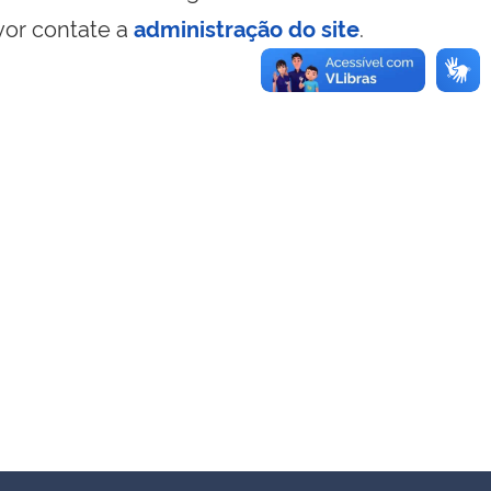
vor contate a
administração do site
.