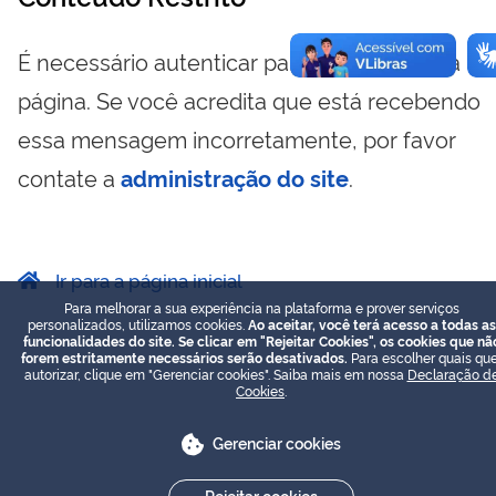
É necessário autenticar para visualizar essa
página. Se você acredita que está recebendo
essa mensagem incorretamente, por favor
contate a
administração do site
.
Ir para a página inicial
Para melhorar a sua experiência na plataforma e prover serviços
personalizados, utilizamos cookies.
Ao aceitar, você terá acesso a todas as
funcionalidades do site. Se clicar em "Rejeitar Cookies", os cookies que nã
forem estritamente necessários serão desativados.
Para escolher quais que
autorizar, clique em "Gerenciar cookies". Saiba mais em nossa
Declaração d
Cookies
.
Gerenciar cookies
Rejeitar cookies