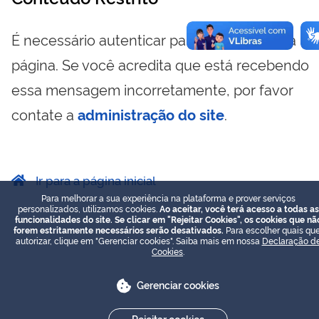
É necessário autenticar para visualizar essa
página. Se você acredita que está recebendo
essa mensagem incorretamente, por favor
contate a
administração do site
.
Ir para a página inicial
Para melhorar a sua experiência na plataforma e prover serviços
personalizados, utilizamos cookies.
Ao aceitar, você terá acesso a todas as
funcionalidades do site. Se clicar em "Rejeitar Cookies", os cookies que nã
forem estritamente necessários serão desativados.
Para escolher quais que
autorizar, clique em "Gerenciar cookies". Saiba mais em nossa
Declaração d
Cookies
.
Gerenciar cookies
Rejeitar cookies