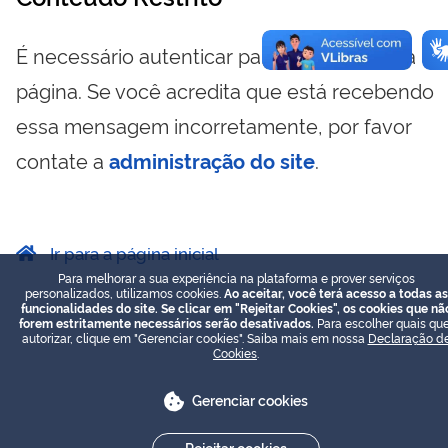
É necessário autenticar para visualizar essa
página. Se você acredita que está recebendo
essa mensagem incorretamente, por favor
contate a
administração do site
.
Ir para a página inicial
Para melhorar a sua experiência na plataforma e prover serviços
personalizados, utilizamos cookies.
Ao aceitar, você terá acesso a todas as
funcionalidades do site. Se clicar em "Rejeitar Cookies", os cookies que nã
forem estritamente necessários serão desativados.
Para escolher quais que
autorizar, clique em "Gerenciar cookies". Saiba mais em nossa
Declaração d
Cookies
.
Gerenciar cookies
Rejeitar cookies