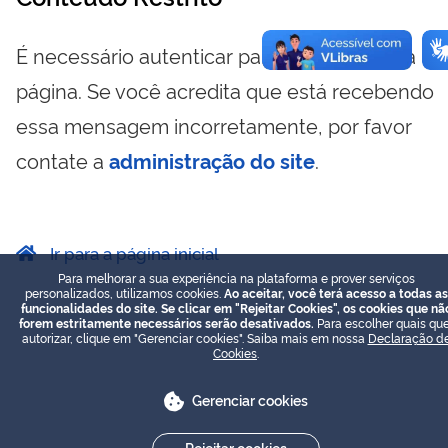
É necessário autenticar para visualizar essa
página. Se você acredita que está recebendo
essa mensagem incorretamente, por favor
contate a
administração do site
.
Ir para a página inicial
Para melhorar a sua experiência na plataforma e prover serviços
personalizados, utilizamos cookies.
Ao aceitar, você terá acesso a todas as
funcionalidades do site. Se clicar em "Rejeitar Cookies", os cookies que nã
forem estritamente necessários serão desativados.
Para escolher quais que
autorizar, clique em "Gerenciar cookies". Saiba mais em nossa
Declaração d
Cookies
.
Gerenciar cookies
Rejeitar cookies