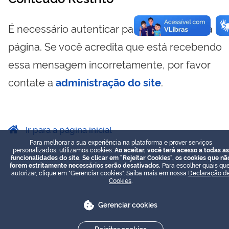
É necessário autenticar para visualizar essa
página. Se você acredita que está recebendo
essa mensagem incorretamente, por favor
contate a
administração do site
.
Ir para a página inicial
Para melhorar a sua experiência na plataforma e prover serviços
personalizados, utilizamos cookies.
Ao aceitar, você terá acesso a todas as
funcionalidades do site. Se clicar em "Rejeitar Cookies", os cookies que nã
forem estritamente necessários serão desativados.
Para escolher quais que
autorizar, clique em "Gerenciar cookies". Saiba mais em nossa
Declaração d
Cookies
.
Gerenciar cookies
Rejeitar cookies