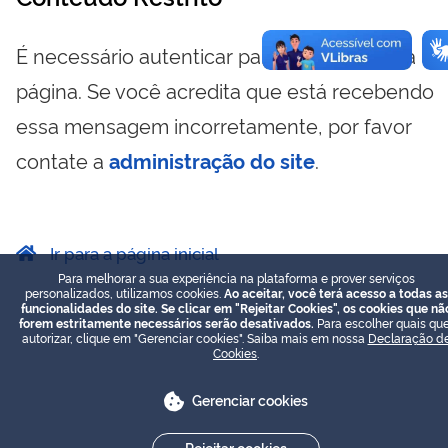
É necessário autenticar para visualizar essa
página. Se você acredita que está recebendo
essa mensagem incorretamente, por favor
contate a
administração do site
.
Ir para a página inicial
Para melhorar a sua experiência na plataforma e prover serviços
personalizados, utilizamos cookies.
Ao aceitar, você terá acesso a todas as
funcionalidades do site. Se clicar em "Rejeitar Cookies", os cookies que nã
forem estritamente necessários serão desativados.
Para escolher quais que
autorizar, clique em "Gerenciar cookies". Saiba mais em nossa
Declaração d
Cookies
.
Gerenciar cookies
Rejeitar cookies