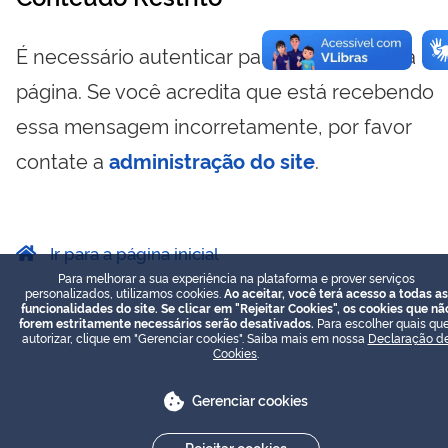
É necessário autenticar para visualizar essa
página. Se você acredita que está recebendo
essa mensagem incorretamente, por favor
contate a
administração do site
.
Ir para a página inicial
Para melhorar a sua experiência na plataforma e prover serviços
personalizados, utilizamos cookies.
Ao aceitar, você terá acesso a todas as
funcionalidades do site. Se clicar em "Rejeitar Cookies", os cookies que nã
forem estritamente necessários serão desativados.
Para escolher quais que
autorizar, clique em "Gerenciar cookies". Saiba mais em nossa
Declaração d
Cookies
.
Gerenciar cookies
Rejeitar cookies