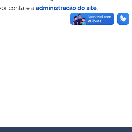
vor contate a
administração do site
.