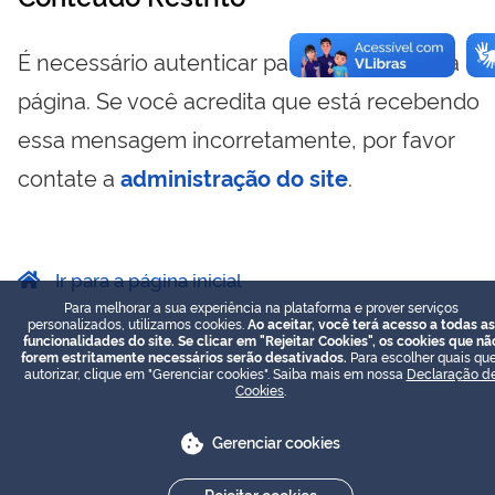
É necessário autenticar para visualizar essa
página. Se você acredita que está recebendo
essa mensagem incorretamente, por favor
contate a
administração do site
.
Ir para a página inicial
Para melhorar a sua experiência na plataforma e prover serviços
personalizados, utilizamos cookies.
Ao aceitar, você terá acesso a todas as
funcionalidades do site. Se clicar em "Rejeitar Cookies", os cookies que nã
forem estritamente necessários serão desativados.
Para escolher quais que
autorizar, clique em "Gerenciar cookies". Saiba mais em nossa
Declaração d
Cookies
.
Gerenciar cookies
Rejeitar cookies