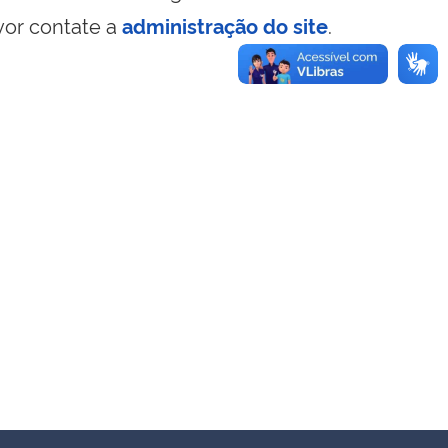
vor contate a
administração do site
.