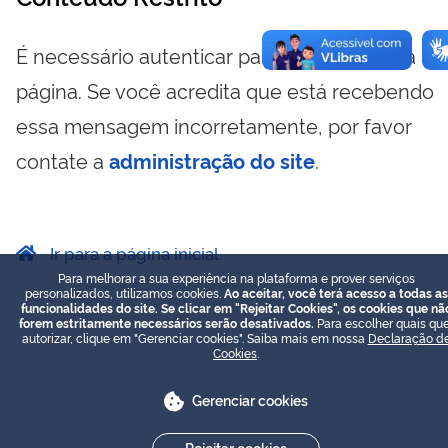
É necessário autenticar para visualizar essa
página. Se você acredita que está recebendo
essa mensagem incorretamente, por favor
contate a
administração do site
.
Ir para a página inicial
Para melhorar a sua experiência na plataforma e prover serviços
personalizados, utilizamos cookies.
Ao aceitar, você terá acesso a todas as
funcionalidades do site. Se clicar em "Rejeitar Cookies", os cookies que nã
forem estritamente necessários serão desativados.
Para escolher quais que
autorizar, clique em "Gerenciar cookies". Saiba mais em nossa
Declaração d
Cookies
.
Gerenciar cookies
Rejeitar cookies