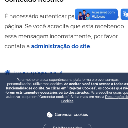
É necessário autenticar para visualizar essa
página. Se você acredita que está recebendo
essa mensagem incorretamente, por favor
contate a
administração do site
.
Ir para a página inicial
Para melhorar a sua experiência na plataforma e prover serviços
personalizados, utilizamos cookies.
Ao aceitar, você terá acesso a todas as
funcionalidades do site. Se clicar em "Rejeitar Cookies", os cookies que nã
forem estritamente necessários serão desativados.
Para escolher quais que
autorizar, clique em "Gerenciar cookies". Saiba mais em nossa
Declaração d
Cookies
.
Gerenciar cookies
Rejeitar cookies