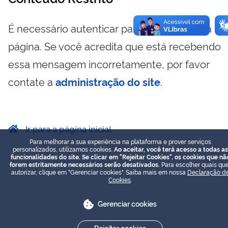
É necessário autenticar para visualizar essa
página. Se você acredita que está recebendo
essa mensagem incorretamente, por favor
contate a
administração do site
.
Ir para a página inicial
Para melhorar a sua experiência na plataforma e prover serviços
personalizados, utilizamos cookies.
Ao aceitar, você terá acesso a todas as
funcionalidades do site. Se clicar em "Rejeitar Cookies", os cookies que nã
forem estritamente necessários serão desativados.
Para escolher quais que
autorizar, clique em "Gerenciar cookies". Saiba mais em nossa
Declaração d
Cookies
.
Gerenciar cookies
Rejeitar cookies