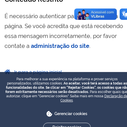
É necessário autenticar para visualizar essa
página. Se você acredita que está recebendo
essa mensagem incorretamente, por favor
contate a
administração do site
.
Ir para a página inicial
Para melhorar a sua experiência na plataforma e prover serviços
personalizados, utilizamos cookies.
Ao aceitar, você terá acesso a todas as
funcionalidades do site. Se clicar em "Rejeitar Cookies", os cookies que nã
forem estritamente necessários serão desativados.
Para escolher quais que
autorizar, clique em "Gerenciar cookies". Saiba mais em nossa
Declaração d
Cookies
.
Gerenciar cookies
Rejeitar cookies