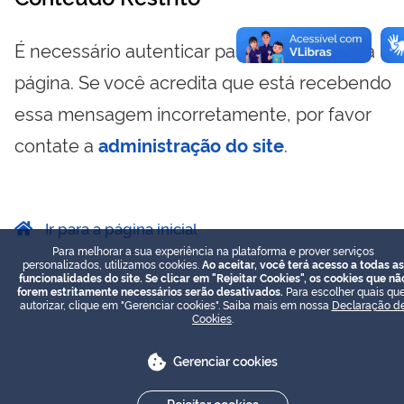
É necessário autenticar para visualizar essa
página. Se você acredita que está recebendo
essa mensagem incorretamente, por favor
contate a
administração do site
.
Ir para a página inicial
Para melhorar a sua experiência na plataforma e prover serviços
personalizados, utilizamos cookies.
Ao aceitar, você terá acesso a todas as
funcionalidades do site. Se clicar em "Rejeitar Cookies", os cookies que nã
forem estritamente necessários serão desativados.
Para escolher quais que
autorizar, clique em "Gerenciar cookies". Saiba mais em nossa
Declaração d
Cookies
.
Gerenciar cookies
Rejeitar cookies