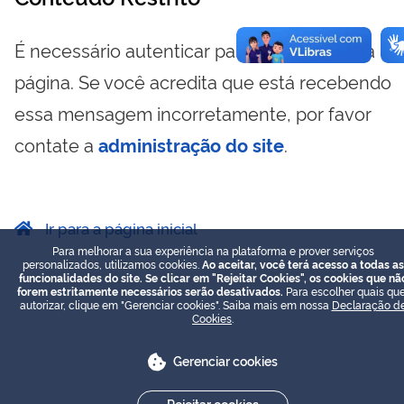
É necessário autenticar para visualizar essa
página. Se você acredita que está recebendo
essa mensagem incorretamente, por favor
contate a
administração do site
.
Ir para a página inicial
Para melhorar a sua experiência na plataforma e prover serviços
personalizados, utilizamos cookies.
Ao aceitar, você terá acesso a todas as
funcionalidades do site. Se clicar em "Rejeitar Cookies", os cookies que nã
forem estritamente necessários serão desativados.
Para escolher quais que
autorizar, clique em "Gerenciar cookies". Saiba mais em nossa
Declaração d
Cookies
.
Gerenciar cookies
Rejeitar cookies