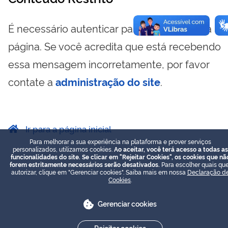
É necessário autenticar para visualizar essa
página. Se você acredita que está recebendo
essa mensagem incorretamente, por favor
contate a
administração do site
.
Ir para a página inicial
Para melhorar a sua experiência na plataforma e prover serviços
personalizados, utilizamos cookies.
Ao aceitar, você terá acesso a todas as
funcionalidades do site. Se clicar em "Rejeitar Cookies", os cookies que nã
forem estritamente necessários serão desativados.
Para escolher quais que
autorizar, clique em "Gerenciar cookies". Saiba mais em nossa
Declaração d
Cookies
.
Gerenciar cookies
Rejeitar cookies